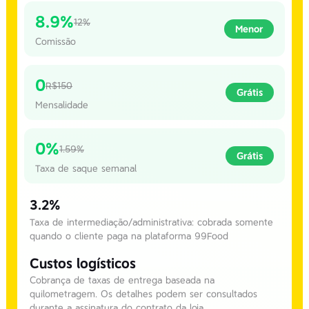
8.9%
12%
Menor
Comissão
0
R$150
Grátis
Mensalidade
0%
1.59%
Grátis
Taxa de saque semanal
3.2%
Taxa de intermediação/administrativa: cobrada somente
quando o cliente paga na plataforma 99Food
Custos logísticos
Cobrança de taxas de entrega baseada na
quilometragem. Os detalhes podem ser consultados
durante a assinatura do contrato da loja.